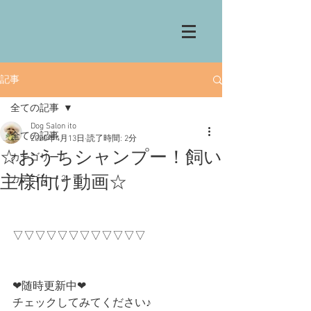
記事
全ての記事
Dog Salon ito
全ての記事
2020年4月13日
読了時間: 2分
☆おうちシャンプー！飼い
カテゴリー 1
主様向け動画☆
カテゴリー 2
▽▽▽▽▽▽▽▽▽▽▽▽
❤︎随時更新中❤︎
チェックしてみてください♪