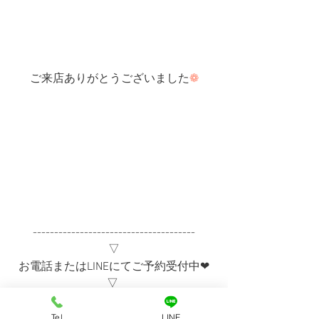
ご来店ありがとうございました
❁
--------------------------------------
▽
お電話またはLINEにてご予約受付中❤︎
▽ 
TEL→080-6603-3474
LINE ID→dogsalonito
Tel
LINE