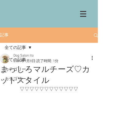
記事
全ての記事
Dog Salon ito
全ての記事
2021年9月8日
読了時間: 1分
まっしろマルチーズ♡カ
カテゴリー 1
ットスタイル
カテゴリー 2
▽▽▽▽▽▽▽▽▽▽▽▽