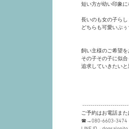
短い方が幼い印象に
長いのも女の子らし
どちらも可愛いぷぅ
飼い主様のご希望を
その子その子に似合
追求していきたいと思
 ----------------------
ご予約はお電話または
☎︎→080-6603-3474
LINE ID→dogsalonito