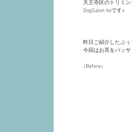
天王寺区のトリミン
DogSalon itoです♪
昨日ご紹介したぷぅ
今回はお耳をバッサ
↓Before↓