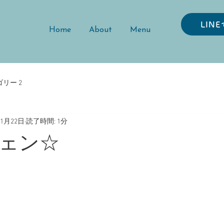
LIN
Home
About
Menu
リー 2
年1月22日
読了時間: 1分
ェン☆