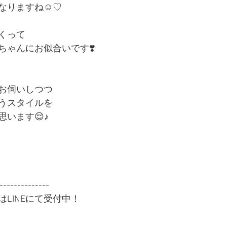
なりますね☺︎♡
くって
ちゃんにお似合いです❣️
お伺いしつつ
うスタイルを
います😌♪
---------------
LINEにて受付中！