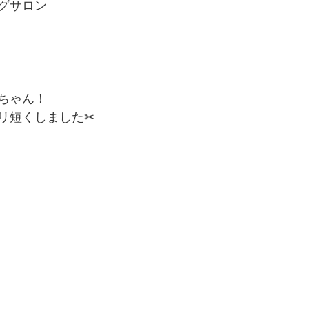
グサロン
ちゃん！
リ短くしました✂︎