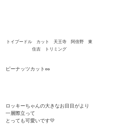
トイプードル　カット　天王寺　阿倍野　東
住吉　トリミング
ピーナッツカット🥜
ロッキーちゃんの大きなお目目がより
一層際立って
とっても可愛いです💛