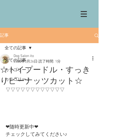
記事
全ての記事
Dog Salon ito
全ての記事
2020年3月26日
読了時間: 1分
☆トイプードル・すっき
カテゴリー 1
りピーナッツカット☆
カテゴリー 2
▽▽▽▽▽▽▽▽▽▽▽▽
❤︎随時更新中❤︎
チェックしてみてください♪