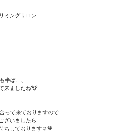
リミングサロン
月も半ば、、
て来ましたね🐮
み合って来ておりますので
ございましたら
ちしております☺︎🧡