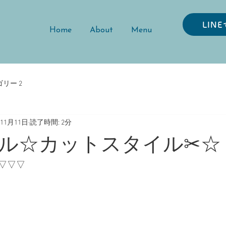
LIN
Home
About
Menu
リー 2
年11月11日
読了時間: 2分
ル☆カットスタイル✂︎☆
▽▽▽