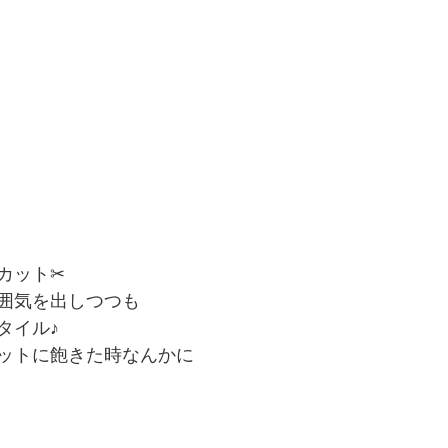
ット✂︎
囲気を出しつつも
タイル♪
ットに飽きた時なんかに