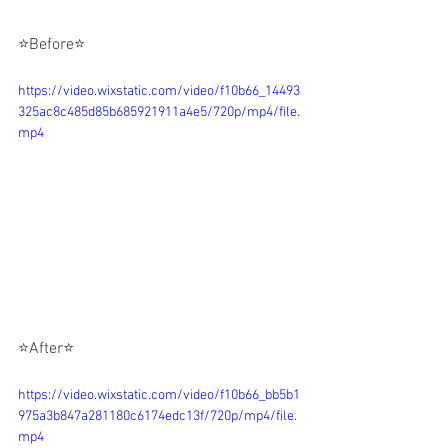
⭐Before⭐
https://video.wixstatic.com/video/f10b66_14493
325ac8c485d85b685921911a4e5/720p/mp4/file.
mp4
⭐After⭐
https://video.wixstatic.com/video/f10b66_bb5b1
975a3b847a281180c6174edc13f/720p/mp4/file.
mp4