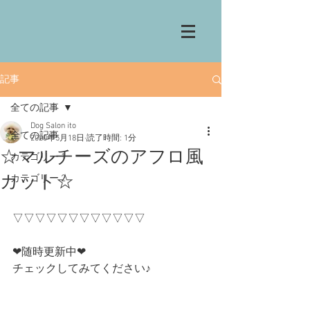
記事
全ての記事
Dog Salon ito
全ての記事
2020年5月18日
読了時間: 1分
☆マルチーズのアフロ風
カテゴリー 1
カット☆
カテゴリー 2
▽▽▽▽▽▽▽▽▽▽▽▽
❤︎随時更新中❤︎
チェックしてみてください♪