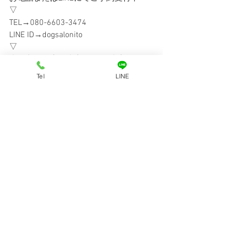
▽
TEL→080-6603-3474
LINE ID→dogsalonito
▽
大阪市天王寺区小宮町10-3 小宮町ビル
1F
Tel
LINE
▽
--------------------------------------
すべて表示
最新記事