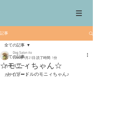
記事
全ての記事
Dog Salon ito
全ての記事
2019年9月21日
読了時間: 1分
☆モニィちゃん☆
カテゴリー 1
 トイプードルのモニィちゃん♪
カテゴリー 2