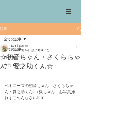
記事
全ての記事
Dog Salon ito
全ての記事
2019年9月16日
読了時間: 1分
☆初音ちゃん・さくらちゃ
カテゴリー 1
ん・愛之助くん☆
カテゴリー 2
ペキニーズの初音ちゃん・さくらちゃ
ん・愛之助くん♪（愛ちゃん、お写真撮
れずごめんなさい🙇‍♀️)