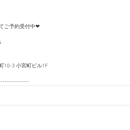
にてご予約受付中❤︎
4
0-3 小宮町ビル1F
---------------