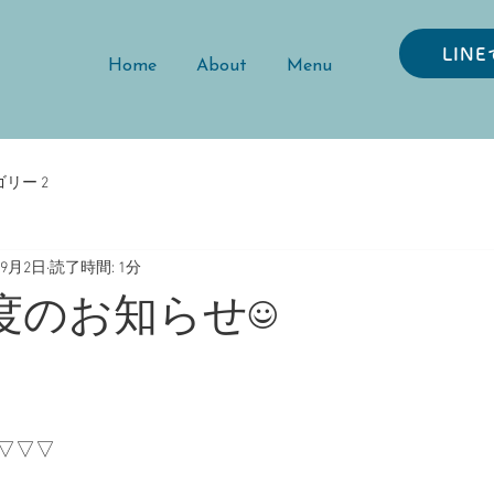
LIN
Home
About
Menu
リー 2
年9月2日
読了時間: 1分
度のお知らせ☺︎
▽▽▽