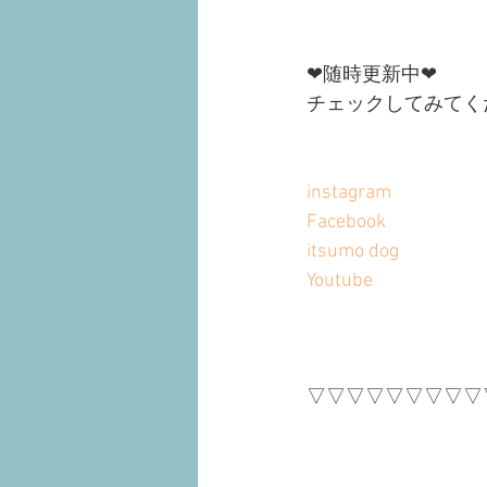
❤︎随時更新中❤︎
チェックしてみてく
instagram
Facebook
itsumo dog
Youtube
▽▽▽▽▽▽▽▽▽