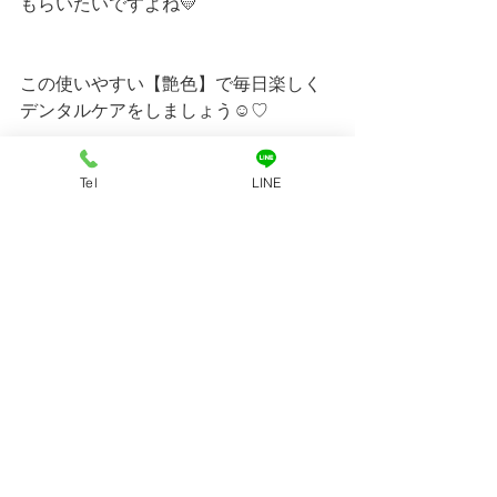
もらいたいですよね💛
この使いやすい【艶色】で毎日楽しく
デンタルケアをしましょう☺♡
Tel
LINE
------------------------------------
ご予約はお電話またはLINEにて受付
中！
☎︎→080-6603-3474
LINE ID→dogsalonito
大阪市天王寺区小宮町10-3 小宮町ビル
1F
Dog Salon ito
--------------------------------------