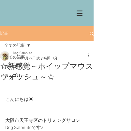
記事
全ての記事
Dog Salon ito
全ての記事
2020年2月29日
読了時間: 1分
☆新感覚～ホイップマウス
カテゴリー 1
ウォッシュ～☆
カテゴリー 2
こんにちは☀
大阪市天王寺区のトリミングサロン
Dog Salon itoです♪