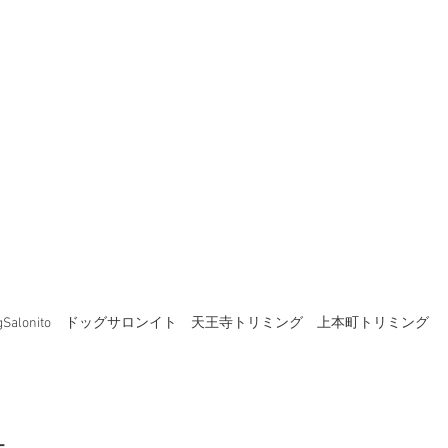
ogSalonito　ドッグサロンイト　天王寺トリミング　上本町トリミング
ー