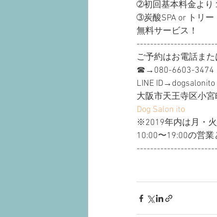
➁初回基本料金より１
➂炭酸SPA or トリ
無料サービス！
-----------------------
ご予約はお電話または
☎︎→080-6603-3474
LINE ID→dogsalonito
大阪市天王寺区小宮町1
Dog Salon ito
※2019年内は月・
10:00〜19:00の
-----------------------