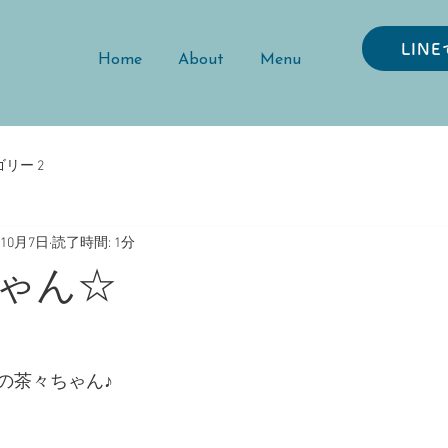
LIN
Home
About
Menu
リー 2
年10月7日
読了時間: 1分
ゃん☆
の茶々ちゃん♪